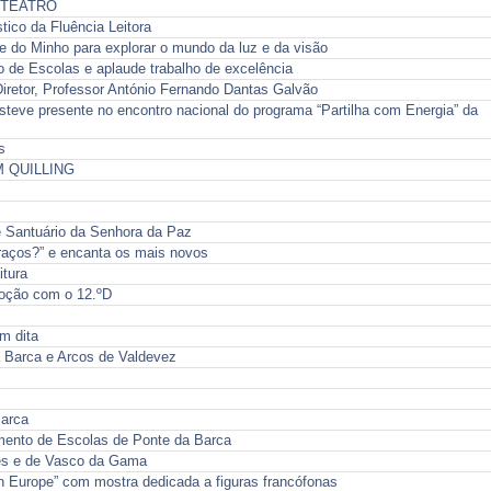
E TEATRO
tico da Fluência Leitora
de do Minho para explorar o mundo da luz e da visão
o de Escolas e aplaude trabalho de excelência
retor, Professor António Fernando Dantas Galvão
teve presente no encontro nacional do programa “Partilha com Energia” da
s
M QUILLING
e Santuário da Senhora da Paz
raços?” e encanta os mais novos
itura
oção com o 12.ºD
m dita
a Barca e Arcos de Valdevez
Barca
amento de Escolas de Ponte da Barca
es e de Vasco da Gama
en Europe” com mostra dedicada a figuras francófonas