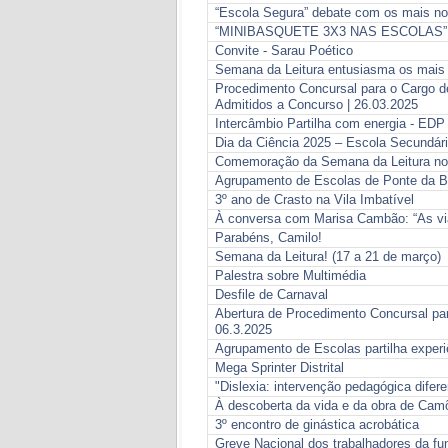
“Escola Segura” debate com os mais no
“MINIBASQUETE 3X3 NAS ESCOLAS”
Convite - Sarau Poético
Semana da Leitura entusiasma os mais
Procedimento Concursal para o Cargo d
Admitidos a Concurso | 26.03.2025
Intercâmbio Partilha com energia - EDP
Dia da Ciência 2025 – Escola Secundár
Comemoração da Semana da Leitura no
Agrupamento de Escolas de Ponte da B
3º ano de Crasto na Vila Imbatível
À conversa com Marisa Cambão: “As via
Parabéns, Camilo!
Semana da Leitura! (17 a 21 de março)
Palestra sobre Multimédia
Desfile de Carnaval
Abertura de Procedimento Concursal par
06.3.2025
Agrupamento de Escolas partilha experi
Mega Sprinter Distrital
"Dislexia: intervenção pedagógica difer
À descoberta da vida e da obra de Cam
3º encontro de ginástica acrobática
Greve Nacional dos trabalhadores da fun