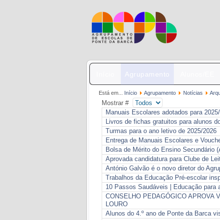
Início
Agrupamento
Alunos/EE
Está em...
Início
Agrupamento
Notícias
Arq
Mostrar #
Manuais Escolares adotados para 2025
Livros de fichas gratuitos para alunos do
Turmas para o ano letivo de 2025/2026
Entrega de Manuais Escolares e Vouche
Bolsa de Mérito do Ensino Secundário (
Aprovada candidatura para Clube de Leit
António Galvão é o novo diretor do Ag
Trabalhos da Educação Pré-escolar insp
10 Passos Saudáveis | Educação para 
CONSELHO PEDAGÓGICO APROVA V
LOURO
Alunos do 4.º ano de Ponte da Barca v