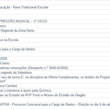
cação - Feira Tradicional Escolar
PRESSÃO MUSICAL – 1º CICLO
erço
 Regional da Zona Norte
iva na Escola
 para o Cargo de Diretor
/2026
 Crasto
spetivas renovações (Despacho n.º 3640-A/2025)
o segredo da Sabedoria
º ano da turma E, na disciplina de Oferta Complementar, no âmbito do Projeto
ion!”
evoca Camões
ar o interesse e gosto pela Química
nais ao Estúdio da RTP Porto e Museu do Estádio do Dragão
 Processo Concursal para o Cargo de Diretor – Eleição no dia 4 de abr