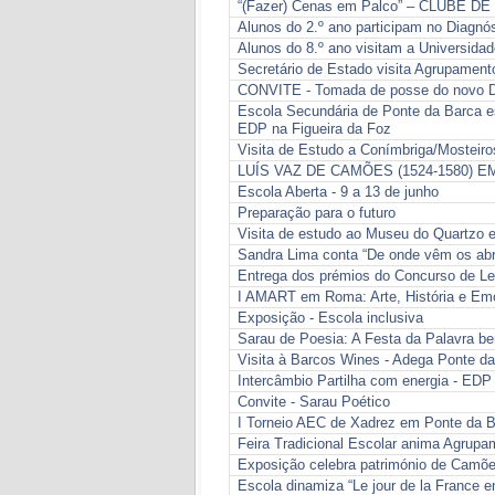
“(Fazer) Cenas em Palco” – CLUBE D
Alunos do 2.º ano participam no Diagnós
Alunos do 8.º ano visitam a Universida
Secretário de Estado visita Agrupament
CONVITE - Tomada de posse do novo Di
Escola Secundária de Ponte da Barca es
EDP na Figueira da Foz
Visita de Estudo a Conímbriga/Mosteiro
LUÍS VAZ DE CAMÕES (1524-1580) E
Escola Aberta - 9 a 13 de junho
Preparação para o futuro
Visita de estudo ao Museu do Quartzo 
Sandra Lima conta “De onde vêm os ab
Entrega dos prémios do Concurso de Le
I AMART em Roma: Arte, História e Em
Exposição - Escola inclusiva
Sarau de Poesia: A Festa da Palavra be
Visita à Barcos Wines - Adega Ponte d
Intercâmbio Partilha com energia - EDP
Convite - Sarau Poético
I Torneio AEC de Xadrez em Ponte da 
Feira Tradicional Escolar anima Agrup
Exposição celebra património de Camõ
Escola dinamiza “Le jour de la France 