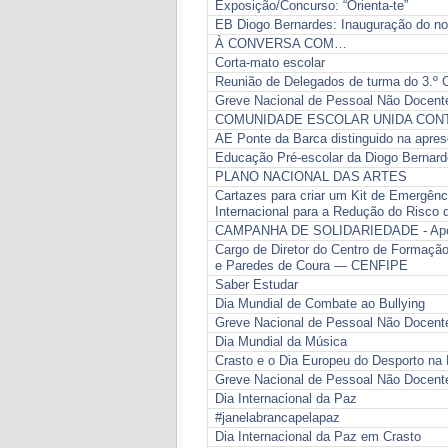
Exposição/Concurso: “Orienta-te”
EB Diogo Bernardes: Inauguração do n
À CONVERSA COM…
Corta-mato escolar
Reunião de Delegados de turma do 3.º C
Greve Nacional de Pessoal Não Docente 
COMUNIDADE ESCOLAR UNIDA CONT
AE Ponte da Barca distinguido na apres
Educação Pré-escolar da Diogo Bernar
PLANO NACIONAL DAS ARTES
Cartazes para criar um Kit de Emergênci
Internacional para a Redução do Risco 
CAMPANHA DE SOLIDARIEDADE - Apoi
Cargo de Diretor do Centro de Formaçã
e Paredes de Coura — CENFIPE
Saber Estudar
Dia Mundial de Combate ao Bullying
Greve Nacional de Pessoal Não Docente |
Dia Mundial da Música
Crasto e o Dia Europeu do Desporto na
Greve Nacional de Pessoal Não Docente 
Dia Internacional da Paz
#janelabrancapelapaz
Dia Internacional da Paz em Crasto