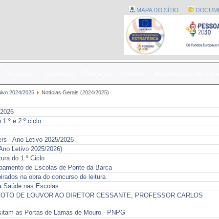
MAPA DO SÍTIO
DOCUM
Docentes
Serviços
Projetos
Outros
Associação de Pai
uivo 2024/2025
Notícias Gerais (2024/2025)
/2026
 1.º e 2.º ciclo
rs - Ano Letivo 2025/2026
Ano Letivo 2025/2026)
ura do 1.º Ciclo
rupamento de Escolas de Ponte da Barca
irados na obra do concurso de leitura
a Saúde nas Escolas
OTO DE LOUVOR AO DIRETOR CESSANTE, PROFESSOR CARLOS
isitam as Portas de Lamas de Mouro - PNPG