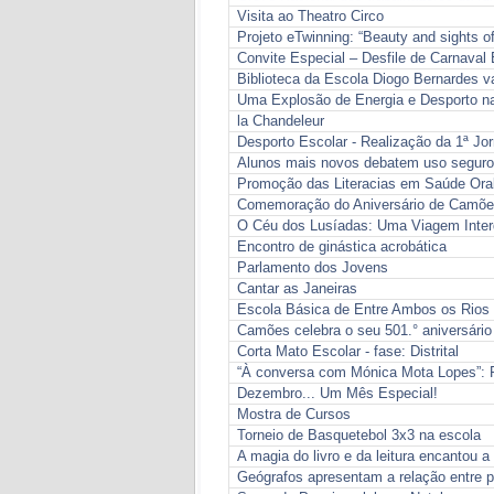
Visita ao Theatro Circo
Projeto eTwinning: “Beauty and sights o
Convite Especial – Desfile de Carnaval 
Biblioteca da Escola Diogo Bernardes v
Uma Explosão de Energia e Desporto n
la Chandeleur
Desporto Escolar - Realização da 1ª J
Alunos mais novos debatem uso seguro 
Promoção das Literacias em Saúde Oral
Comemoração do Aniversário de Camõe
O Céu dos Lusíadas: Uma Viagem Interdis
Encontro de ginástica acrobática
Parlamento dos Jovens
Cantar as Janeiras
Escola Básica de Entre Ambos os Rios 
Camões celebra o seu 501.° aniversário
Corta Mato Escolar - fase: Distrital
“À conversa com Mónica Mota Lopes”: 
Dezembro... Um Mês Especial!
Mostra de Cursos
Torneio de Basquetebol 3x3 na escola
A magia do livro e da leitura encantou a
Geógrafos apresentam a relação entre 