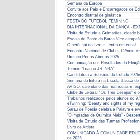
Semana da Europa
Convite aos Pais e Encarregados de Edu
Encontro distrital de ginástica
FESTA DO FUTEBOL FEMININO
DIA INTERNACIONAL DA DANÇA - EX
Visita de Estudo a Guimarães, cidade b
Escola de Ponte da Barca Vice-campeã
O herói sai do livro e…entra em cena!
Encontro Nacional de Clubes Ciência V
Uminho Portas Abertas 2025
Comunicação dos Resultados da Eleição
Torneio “League JR. NBA”
Candidatura a Subsídio de Estudo 2025
Semana da leitura na Escola Básica de
AVISO: calendário das matrículas e re
Clube de Leitura: "Os Três Desejos" e 
Trabalhos realizados pelos alunos do 9.
eTwinning: “Beauty and sights of my reg
Sarau de Poesia celebra a Palavra e 
“Olimpíadas de Química Mais” - Despert
Visita de Estudo das Turmas Profissio
Livro de Artista
COMUNICADO À COMUNIDADE EDUCATIVA -
de 2025