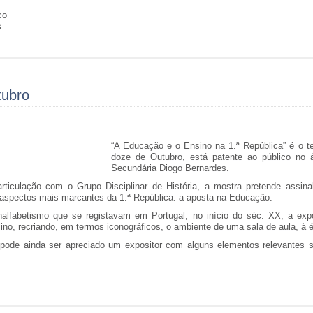
co
s
tubro
“A Educação e o Ensino na 1.ª República” é o 
doze de Outubro, está patente ao público no 
Secundária Diogo Bernardes.
rticulação com o Grupo Disciplinar de História, a mostra pretende assina
 aspectos mais marcantes da 1.ª República: a aposta na Educação.
alfabetismo que se registavam em Portugal, no início do séc. XX, a expo
no, recriando, em termos iconográficos, o ambiente de uma sala de aula, à 
1 pode ainda ser apreciado um expositor com alguns elementos relevantes 