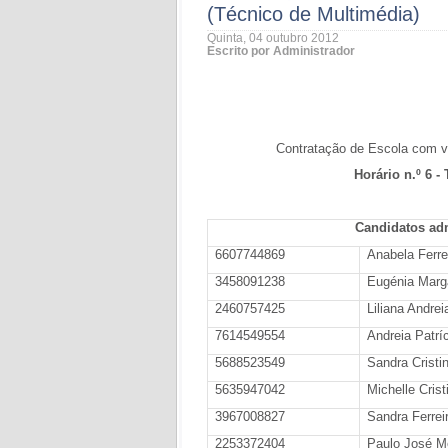
(Técnico de Multimédia)
Quinta, 04 outubro 2012
Escrito por Administrador
Contratação de Escola com vi
Horário n.º 6 -
Candidatos adm
6607744869
Anabela Ferre
3458091238
Eugénia Marg
2460757425
Liliana Andrei
7614549554
Andreia Patrí
5688523549
Sandra Cristi
5635947042
Michelle Cris
3967008827
Sandra Ferrei
2253372404
Paulo José M