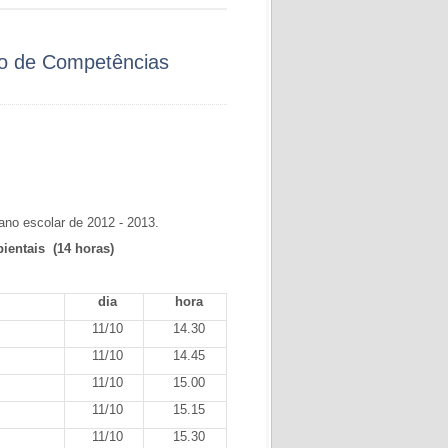
ão de Competências
ano escolar de 2012 - 2013.
ientais (14 horas)
dia
hora
11/10
14.30
11/10
14.45
11/10
15.00
11/10
15.15
11/10
15.30