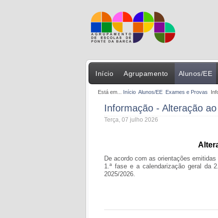
Início
Agrupamento
Alunos/EE
Está em...
Início
Alunos/EE
Exames e Provas
In
Informação - Alteração a
Terça, 07 julho 2026
Alter
De acordo com as orientações emitidas 
1.ª fase e a calendarização geral da 
2025/2026.