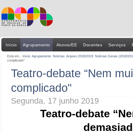
Início
Agrupamento
Alunos/EE
Docentes
Serviços
Está em...
Início
Agrupamento
Notícias
Arquivo 2018/2019
Notícias Gerais (2018/201
complicado"
Teatro-debate “Nem mui
complicado"
Segunda, 17 junho 2019
Teatro-debate “Ne
demasiad