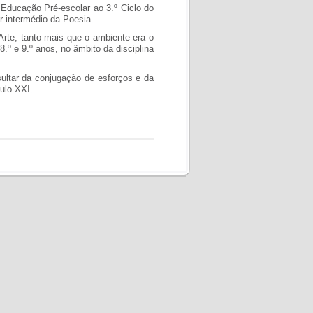
 Educação Pré-escolar ao 3.º Ciclo do
r intermédio da Poesia.
 Arte, tanto mais que o ambiente era o
.º e 9.º anos, no âmbito da disciplina
sultar da conjugação de esforços e da
ulo XXI.