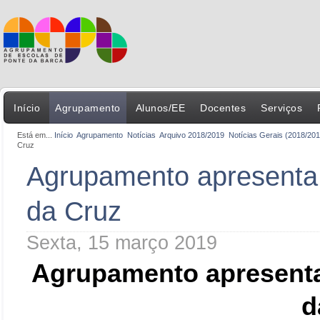
Início
Agrupamento
Alunos/EE
Docentes
Serviços
Está em...
Início
Agrupamento
Notícias
Arquivo 2018/2019
Notícias Gerais (2018/201
Cruz
Agrupamento apresenta 
da Cruz
Sexta, 15 março 2019
Agrupamento apresenta
d