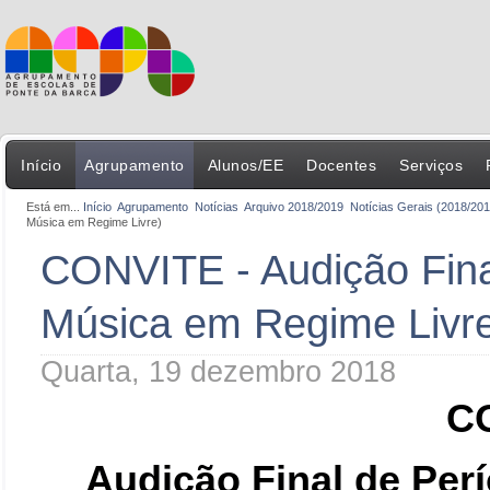
Início
Agrupamento
Alunos/EE
Docentes
Serviços
Está em...
Início
Agrupamento
Notícias
Arquivo 2018/2019
Notícias Gerais (2018/201
Música em Regime Livre)
CONVITE - Audição Fina
Música em Regime Livr
Quarta, 19 dezembro 2018
C
Audição Final de Per