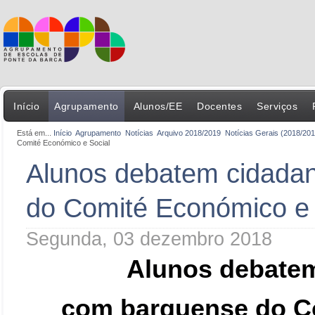
Início
Agrupamento
Alunos/EE
Docentes
Serviços
Está em...
Início
Agrupamento
Notícias
Arquivo 2018/2019
Notícias Gerais (2018/201
Comité Económico e Social
Alunos debatem cidadan
do Comité Económico e 
Segunda, 03 dezembro 2018
Alunos debatem
com barquense do C