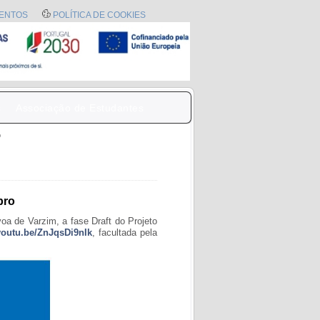
ENTOS
POLÍTICA DE COOKIES
s
Associação de Estudantes
o
bro
oa de Varzim, a fase Draft do Projeto
/youtu.be/ZnJqsDi9nIk
, facultada pela