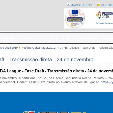
MAPA DO SÍTIO
DOCUM
Docentes
Serviços
Projetos
Outros
Associação de Pai
uivo 2018/2019
Notícias Gerais (2018/2019)
Jr. NBA League - Fase Draft - Transmissã
ft - Transmissão direta - 24 de novembro
NBA League - Fase Draft - Transmissão direta - 24 de novem
e novembro, a partir das 09:15h, na Escola Secundária Rocha Peixoto – Póv
squetebol. Podem assistir em direto ao evento através da ligação
https:/