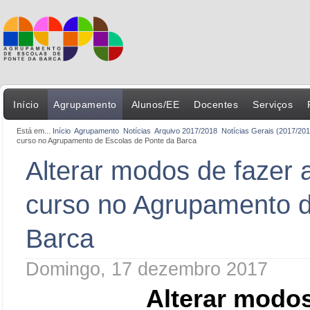
Início
Agrupamento
Alunos/EE
Docentes
Serviços
Está em...
Início
Agrupamento
Notícias
Arquivo 2017/2018
Notícias Gerais (2017/201
curso no Agrupamento de Escolas de Ponte da Barca
Alterar modos de fazer
curso no Agrupamento d
Barca
Domingo, 17 dezembro 2017
Alterar modos