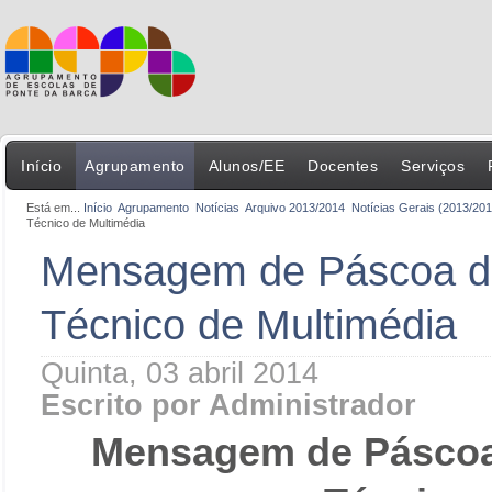
Início
Agrupamento
Alunos/EE
Docentes
Serviços
Está em...
Início
Agrupamento
Notícias
Arquivo 2013/2014
Notícias Gerais (2013/201
Técnico de Multimédia
Mensagem de Páscoa do
Técnico de Multimédia
Quinta, 03 abril 2014
Escrito por Administrador
Mensagem de Páscoa