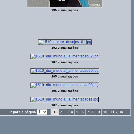
195 visualizações
192 visualizações
187 visualizações
205 visualizações
196 visualizações
187 visualizações
ir para a página
1
2
3
4
5
6
7
8
9
10
11
-
34