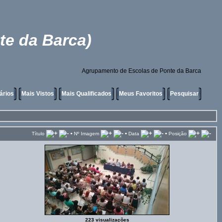
te da Barca)
Agrupamento de Escolas de Ponte da Barca
ários
Mais Vistos
Mais Qualificados
Meus Favoritos
Pesquisar
•
•
•
Título
Nº Imagem
Data
Posição
223 visualizações