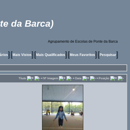
te da Barca)
Agrupamento de Escolas de Ponte da Barca
ários
Mais Vistos
Mais Qualificados
Meus Favoritos
Pesquisar
•
•
•
Título
Nº Imagem
Data
Posição