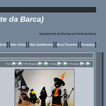
te da Barca)
Agrupamento de Escolas de Ponte da Barca
ários
Mais Vistos
Mais Qualificados
Meus Favoritos
Pesquisar
•
•
•
Título
Nº Imagem
Data
Posição