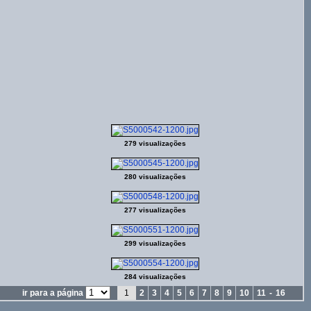
279 visualizações
280 visualizações
277 visualizações
299 visualizações
284 visualizações
ir para a página
1
2
3
4
5
6
7
8
9
10
11
-
16