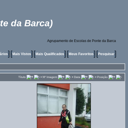
te da Barca)
Agrupamento de Escolas de Ponte da Barca
ários
Mais Vistos
Mais Qualificados
Meus Favoritos
Pesquisar
•
•
•
Título
Nº Imagem
Data
Posição