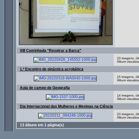
XIII Caminhada “Respirar a Barca”
23 imagens, úl
Álbum visualiz
1.º Encontro de ginástica acrobática
15 imagens, úl
Álbum visualiz
Aula de campo de Geografia
14 imagens, úl
Álbum visualiz
Dia Internacional das Mulheres e Meninas na Ciência
23 imagens, úl
Álbum visualiz
13 álbuns em 1 página(s)