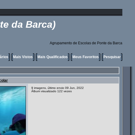
te da Barca)
Agrupamento de Escolas de Ponte da Barca
ários
Mais Vistos
Mais Qualificados
Meus Favoritos
Pesquisar
colar
9 imagens, último envio 09 Jun, 2022
Álbum visualizado 122 vezes