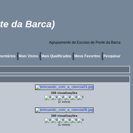
te da Barca)
Agrupamento de Escolas de Ponte da Barca
mentários
Mais Vistos
Mais Qualificados
Meus Favoritos
Pesquisar
346 visualizações
(2 votos)
340 visualizações
(1 votos)